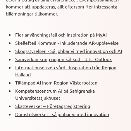
kommer att uppdateras, allt eftersom fler intressanta
tillämpningar tillkommer.
Fler användningsfall och inspiration på MyAI
Skellefteå Kommun - Inkluderande AR-upplevelse
Skogsstyrelsen - Så jobbar vi med innovation och AI
Samverkan kring öppen källkod – Jitsi-Outlook
Informationsdriven vård - Inspiration från Region
Halland
Tillämpad AI inom Region Västerbotten
Kompetenscentrum AI på Sahlgrenska
Universitetssjukhuset
Skatteverket – Företagsregistrering
Domstolsverket - så jobbar vi med innovation