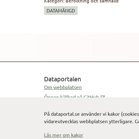
Kategori
:
Befolkning och samhälle
genomfört undersökningar i ett antal väs
DATAMÄNGD
gången under hösten 1996. Hösten 2004 genomfördes en kom-SOM undersökning i kommunerna Lerum, Stenungsund och Tjörn.
Kommunundersökningen är i huvudsak utfor
och urvalet är mindre. Många frågor är d
Väst-SOM, vilket ger stora möjligheter till jämföre
för Kom-SOM 2004 består av sju sammanhålln
Kommunal information; Arbetsliv; samt 
Information.
Dataportalen
Om webbplatsen
Öppnas i ny flik
Öppen källkod på GitHub
Öppnas i ny fl
Feedback på dataportal.se
På dataportal.se använder vi kakor (cookie
Öppnas i e-postprogram
info@digg.se
vidareutvecklas webbplatsen ytterligare. G
Cookie-inställningar
Läs mer om kakor