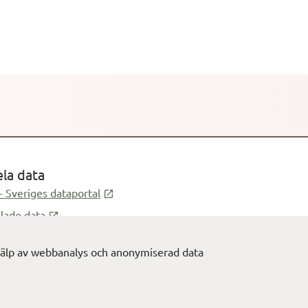
SOM utfördes för första
är dock inte lika omfattande
ingen som för Riks- och
rågeformuläret
; Miljö- och livsstilsfrågor;
samarbete med Kinnmark
ela data
Öppnas i ny flik
- Sveriges dataportal
Öppnas i ny flik
lade data
 hjälp av webbanalys och anonymiserad data