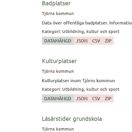
idealisk för inline-montering på vattenle
Badplatser
ultraljudsteknologi för att noggrant mäta 
Tjörns kommun
för att säkerställa korrekt flödesriktning 
Data över offentliga badplatser. Informatio
Kategori
:
Utbildning, kultur och sport
DATAMÄNGD
JSON
CSV
ZIP
Kulturplatser
Tjörns kommun
Kulturplatser inom Tjörns kommun
Kategori
:
Utbildning, kultur och sport
DATAMÄNGD
JSON
CSV
ZIP
Läsårstider grundskola
Tjörns kommun