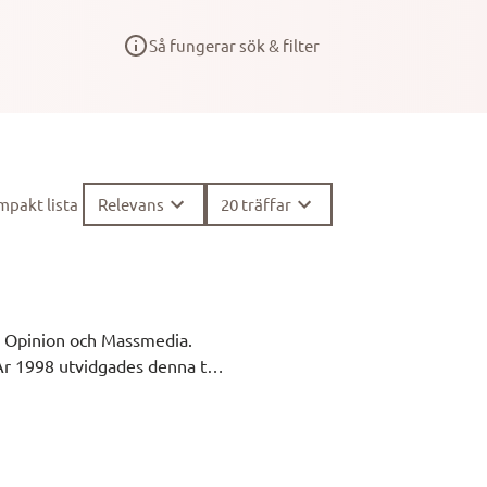
Så fungerar sök & filter
pakt lista
Relevans
20 träffar
, Opinion och Massmedia.
1998 utvidgades denna till
M-institutet vissa år
SOM utfördes för första
är dock inte lika omfattande