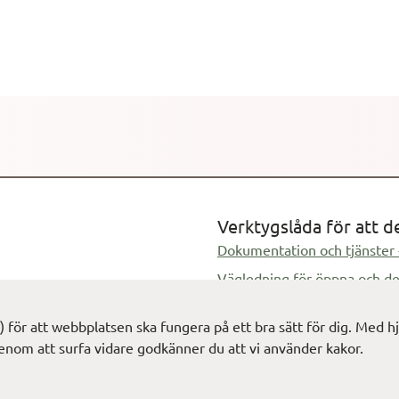
tsvenska kommuner samt stadsdelar i Göteborg, Kom-SOM. Kom-
mad på samma sätt som Riks- och Väst-SOM. Frågeformuläret 
ock gemensamma för såväl de olika delarna av kommunundersökn
lser mellan tre olika nivåer i samhället: nationell, regional och lokal. F
a delar: Massmedier; Politik och samhälle; Samhälle och service
bakgrundsfrågor. Kommunundersökningen 2004 genomfördes i 
Verktygslåda för att d
Dokumentation och tjänster 
Vägledning för öppna och de
ik
s) för att webbplatsen ska fungera på ett bra sätt för dig. Med
enom att surfa vidare godkänner du att vi använder kakor.