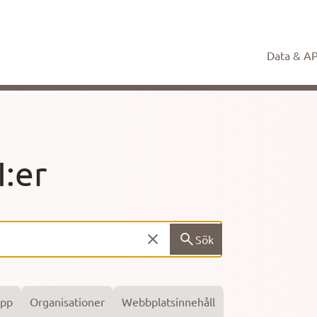
Data & AP
I:er
Sök
Sök Data & Api:er
epp
Organisationer
Webbplatsinnehåll