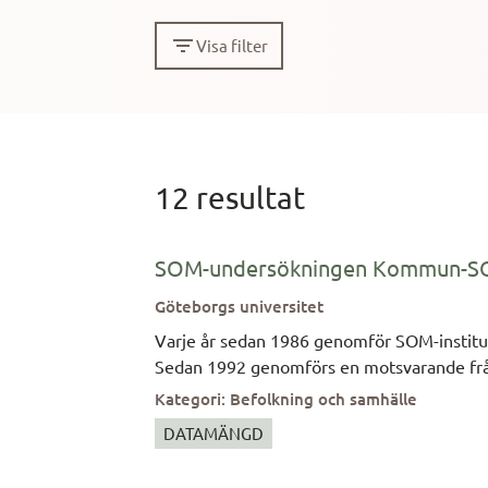
Visa filter
12 resultat
12 resultat
SOM-undersökningen Kommun-SO
Göteborgs universitet
Varje år sedan 1986 genomför SOM-institu
Sedan 1992 genomförs en motsvarande frå
att omfatta hela Västra Götalandsregione
Kategori
:
Befolkning och samhälle
genomfört undersökningar i ett antal väs
DATAMÄNGD
gången under hösten 1996. Hösten 2004 genomfördes en kom-SOM undersökning i kommunerna Lerum, Stenungsund och Tjörn.
Kommunundersökningen är i huvudsak utfor