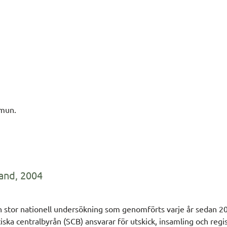
mmun.
land, 2004
 en stor nationell undersökning som genomförts varje år sedan
ka centralbyrån (SCB) ansvarar för utskick, insamling och regis