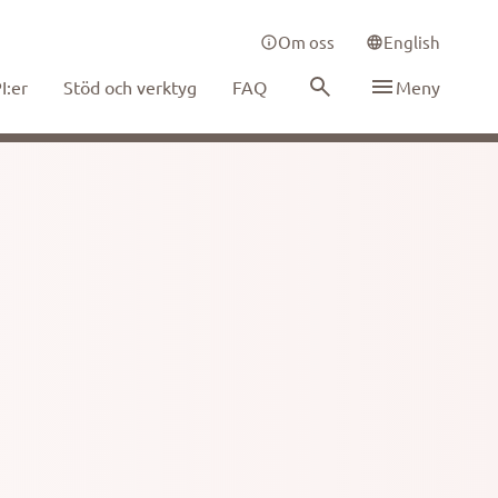
Om oss
English
I:er
Stöd och verktyg
FAQ
Meny