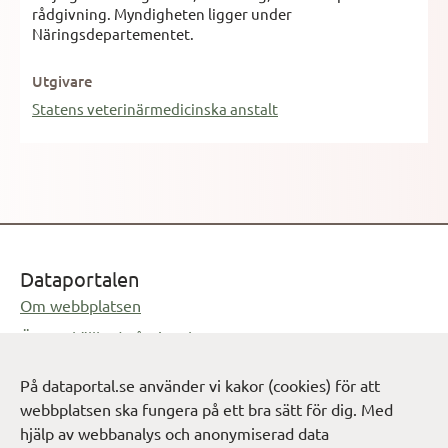
rådgivning. Myndigheten ligger under
Näringsdepartementet.
Utgivare
Statens veterinärmedicinska anstalt
Dataportalen
Om webbplatsen
Öppnas i ny flik
Öppen källkod på GitHub
Öppnas i ny flik
Feedback på dataportal.se
På dataportal.se använder vi kakor (cookies) för att
Öppnas i e-postprogram
info@digg.se
webbplatsen ska fungera på ett bra sätt för dig. Med
hjälp av webbanalys och anonymiserad data
Cookie-inställningar