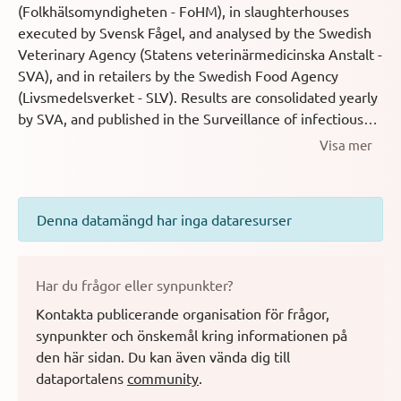
(Folkhälsomyndigheten - FoHM), in slaughterhouses
executed by Svensk Fågel, and analysed by the Swedish
Veterinary Agency (Statens veterinärmedicinska Anstalt -
SVA), and in retailers by the Swedish Food Agency
(Livsmedelsverket - SLV). Results are consolidated yearly
by SVA, and published in the Surveillance of infectious
diseases in animals and humans in Sweden (see related
Visa mer
resources). This dataset is updated annualy with the
number published in that report."
Denna datamängd har inga dataresurser
Har du frågor eller synpunkter?
Kontakta publicerande organisation för frågor,
synpunkter och önskemål kring informationen på
den här sidan.
Du kan även vända dig till
dataportalens
community
.