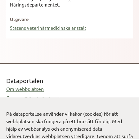
Näringsdepartementet.
Utgivare
Statens veterinärmedicinska anstalt
Dataportalen
Om webbplatsen
Öppnas i ny flik
Öppen källkod på GitHub
Öppnas i ny flik
Feedback på dataportal.se
På dataportal.se använder vi kakor (cookies) för att
Öppnas i e-postprogram
info@digg.se
webbplatsen ska fungera på ett bra sätt för dig. Med
hjälp av webbanalys och anonymiserad data
Cookie-inställningar
Verktygslåda för att dela data
vidareutvecklas webbplatsen ytterligare. Genom att surfa