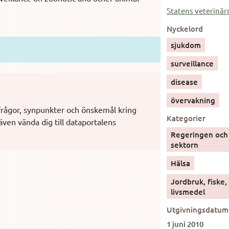
Statens veterinär
Nyckelord
sjukdom
surveillance
disease
övervakning
frågor, synpunkter och önskemål kring
Kategorier
även vända dig till dataportalens
Regeringen och 
sektorn
Hälsa
Jordbruk, fiske
livsmedel
Utgivningsdatum
1 juni 2010