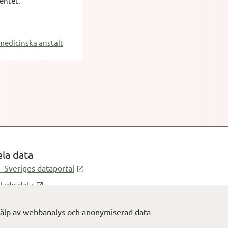
entet.
medicinska anstalt
ela data
Öppnas i ny flik
- Sveriges dataportal
Öppnas i ny flik
lade data
 hjälp av webbanalys och anonymiserad data