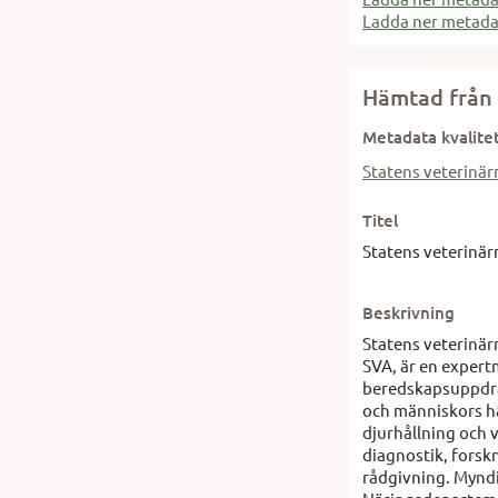
Ladda ner metad
Hämtad från 
Metadata kvalite
Statens veterinär
Titel
Statens veterinär
Beskrivning
Statens veterinär
SVA, är en exper
beredskapsuppdra
och människors h
djurhållning och 
diagnostik, forsk
rådgivning. Mynd