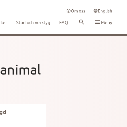
Om oss
English
I:er
Stöd och verktyg
FAQ
Meny
 animal
gd