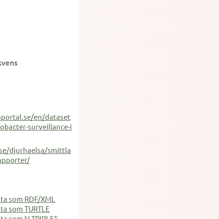
kvens
portal.se/en/dataset
bacter-surveillance-i
se/djurhaelsa/smittla
apporter/
ata som RDF/XML
ata som TURTLE
ta som N-TRIPLES