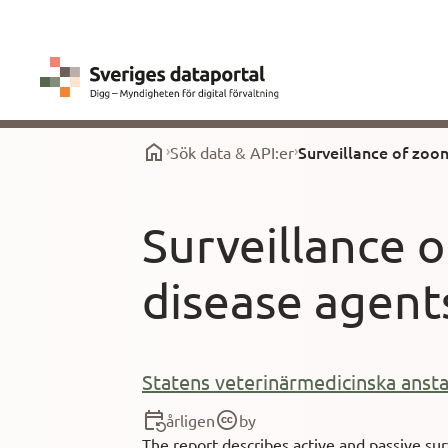
Surveillance of zoo
Sök data & API:er
Surveillance 
disease agent
Statens veterinärmedicinska ansta
årligen
by
The report describes active and passive su