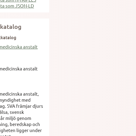
ata som JSON-LD
katalog
tkatalog
medicinska anstalt
medicinska anstalt
medicinska anstalt,
tmyndighet med
g. SVA främjar djurs
älsa, svensk
vår miljö genom
ning, beredskap och
igheten ligger under