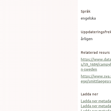
Språk
engelska
Uppdateringsfre
årligen
Relaterad resurs
https://www.data
s/59_1684/campylo
n-sweden
https://www.sva.
ege/smittlaegesr
Ladda ner
Ladda ner metad
Ladda ner metad
Ladda ner metada