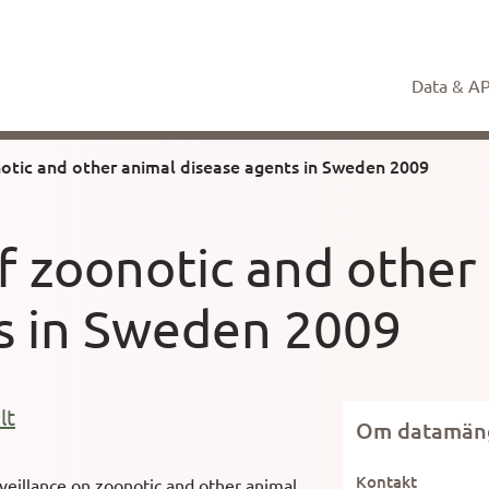
Data & AP
notic and other animal disease agents in Sweden 2009
of zoonotic and other
s in Sweden 2009
lt
Om datamän
Kontakt
rveillance on zoonotic and other animal