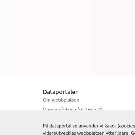
Dataportalen
Om webbplatsen
Öppnas i ny flik
Öppen källkod på GitHub
Öppnas i ny fl
Feedback på dataportal.se
På dataportal.se använder vi kakor (cookie
Öppnas i e-postprogram
info@digg.se
vidareutvecklas webbplatsen ytterligare. G