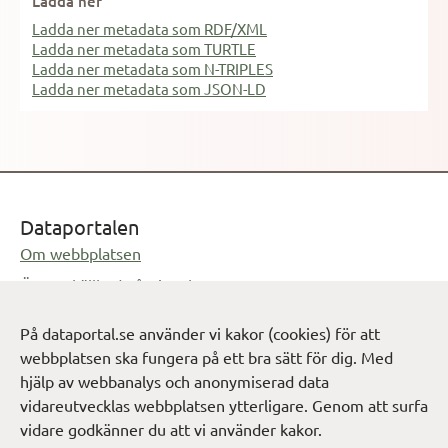
Ladda ner
Ladda ner metadata som RDF/XML
Ladda ner metadata som TURTLE
Ladda ner metadata som N-TRIPLES
Ladda ner metadata som JSON-LD
Dataportalen
Om webbplatsen
Öppnas i ny flik
Öppen källkod på GitHub
Öppnas i ny flik
Feedback på dataportal.se
På dataportal.se använder vi kakor (cookies) för att
Öppnas i e-postprogram
info@digg.se
webbplatsen ska fungera på ett bra sätt för dig. Med
hjälp av webbanalys och anonymiserad data
Cookie-inställningar
Verktygslåda för att dela data
vidareutvecklas webbplatsen ytterligare. Genom att surfa
vidare godkänner du att vi använder kakor.
Öppnas i
Dokumentation och tjänster - Sveriges dataportal