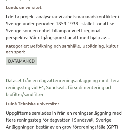
som husförhörslängder, flyttningslängder, födelse- och
Lunds universitet
dopböcker, lysnings- och vigselböcker, död- och
begravningsböcker. Individdata från dessa olika källor har
I detta projekt analyserar vi arbetsmarknadskonflikter i
länkats samman för respektive individ. Dessutom har
Sverige under perioden 1859-1938. Istället för att se
länkning skett mellan relaterade individer
Sverige som en enhet tillämpar vi ett regionalt
(relationslänkning) samt över församlingsgränserna
perspektiv. Vår utgångspunkt är att med hjälp av
(regionslänkning).
moderna kvantitativa metoder använda regionala
Kategorier
:
Befolkning och samhälle, Utbildning, kultur
variationer för att fånga betydelsen av skiftande
och sport
ekonomiska, sociala och teknologiska förutsättningar.
DATAMÄNGD
Projektet består av två sammanhängande delar. I den
första delen studerar vi vad som orsakar strejker. I den
andra delen analyserar vi strejkernas konsekvenser, med
Dataset från en dagvattenreningsanläggning med flera
särskild tonvikt på den svenska modellens uppkomst. I
reningssteg vid E4, Sundsvall: försedimentering och
båda delarna riktar vi särskilt intresse mot spatiala
biofilter/sandfilter
spridningsmönster. Projektet har byggt upp en databas
Luleå Tekniska universitet
med information om lokala arbetsmarknadskonflikter
Uppgifterna samlades in från en reningsanläggning med
som kan kombineras med geografiskt relaterad
flera reningssteg för dagvatten i Sundsvall, Sverige.
information, exempelvis om lokala ekonomiska
Anläggningen består av en grov föroreningsfälla (GPT)
förhållanden, facklig organisering, närhet till