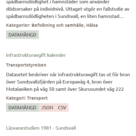
spädbarnsdödlighet i hamnstäder som använder
dödsorsaker på individnivå. Uttaget utgör en fallstudie av
spädbarnsdödligheten i Sundsvall, en liten hamnstad
längs Östersjökusten i norra Sverige. Den jämförande
Kategorier
:
Befolkning och samhälle, Hälsa
studien har två syften. För det första att fastställa och
DATAMÄNGD
jämföra den dominerande dödsorsaken för spädbarn i
olika europeiska hamnstäder över tiden. För det andra
att testa användningen av ICD10h-kodningssystemet i
Infrastrukturavgift kalender
praktiken. Med hänsyn till båda syftena är det viktigt att
Transportstyrelsen
uppgifterna täcker olika geografiska platser och om
möjligt en liknande tidsperiod. Varje studie följer samma
Datasetet beskriver när infrastrukturavgift tas ut för bron
forskningsfrågor och samma metodologiska ansats, och
över Sundsvallsfjärden på Europaväg 4, bron över
använder en jämförbar tidsram från ca. mitten av
Motalaviken på väg 50 samt över Skurusundet väg 222
artonhundratalet till början av nittonhundratalet. Data för
Kategori
:
Transport
Sundsvall hämtas från databasen POPUM som innehåller
DATAMÄNGD
JSON
CSV
data från kyrkoregister som husförhörslängder,
flyttningslängder, födelse-och dopböcker, lysnings- och
vigselböcker samt död- och begravningsböcker.
Läsvanestudien 1981 - Sundsvall
Individdata från dessa olika källor har länkats samman för