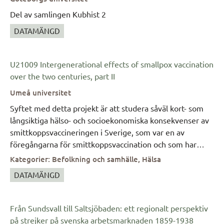
Del av samlingen Kubhist 2
DATAMÄNGD
U21009 Intergenerational effects of smallpox vaccination
over the two centuries, part II
Umeå universitet
Syftet med detta projekt är att studera såväl kort- som
långsiktiga hälso- och socioekonomiska konsekvenser av
smittkoppsvaccineringen i Sverige, som var en av
föregångarna för smittkoppsvaccination och som har
unika registerdata på individnivå för denna form av
Kategorier
:
Befolkning och samhälle, Hälsa
studie. För denna studie kommer data från databasen
DATAMÄNGD
POPUM att analyseras. POPUM är en befolkningsdatabas
innehållande individdata som skräddarsytts för datauttag
till forskare från olika discipliner med olika typer av
Från Sundsvall till Saltsjöbaden: ett regionalt perspektiv
frågeställningar. Den innehåller data från kyrkoregister
på strejker på svenska arbetsmarknaden 1859-1938