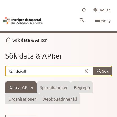
English
Meny
Sök data & API:er
Sök data & API:er
Sök
Sö
Data & API:er
Specifikationer
Begrepp
Organisationer
Webbplatsinnehåll