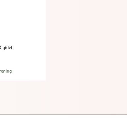
igidel
rening