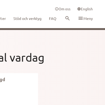
Om oss
English
I:er
Stöd och verktyg
FAQ
Meny
al vardag
gd