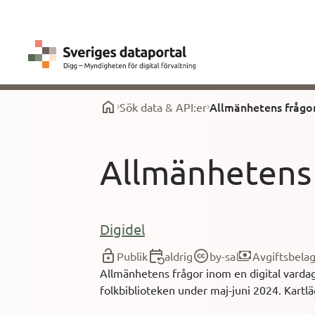
Allmänhetens frågor
Sök data & API:er
Allmänhetens 
Digidel
Publik
aldrig
by-sa
Avgiftsbela
Allmänhetens frågor inom en digital vardag. 
folkbiblioteken under maj-juni 2024. Kartlä