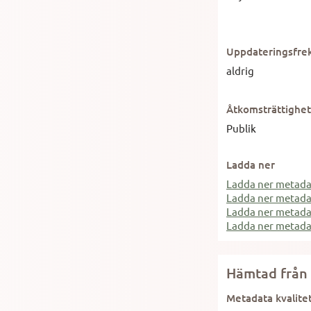
Uppdateringsfre
aldrig
Åtkomsträttighet
Publik
Ladda ner
Ladda ner metad
Ladda ner metad
Ladda ner metada
Ladda ner metad
Hämtad från 
Metadata kvalite