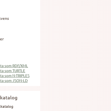
kvens
er
ata som RDF/XML
ata som TURTLE
ta som N-TRIPLES
ata som JSON-LD
katalog
tkatalog