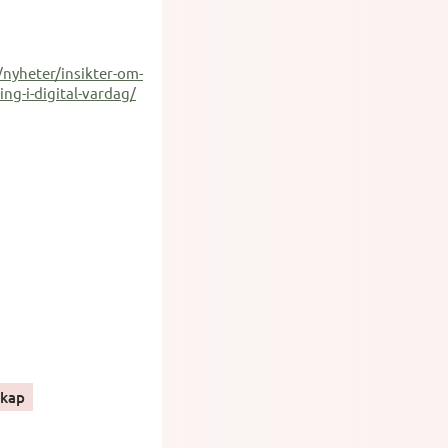
e/nyheter/insikter-om-
ng-i-digital-vardag/
skap