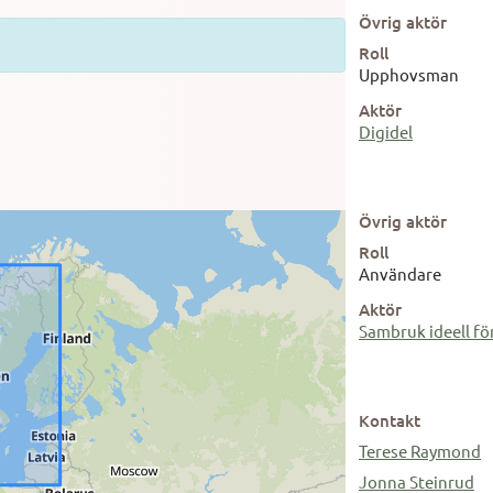
Övrig aktör
Roll
Upphovsman
Aktör
Digidel
Övrig aktör
Roll
Användare
Aktör
Sambruk ideell fö
Kontakt
Terese Raymond
Jonna Steinrud