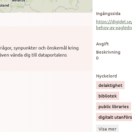
Ingångssida
https://digidel.s
behov-av-vagledni
Avgift
frågor, synpunkter och önskemål kring
Beskrivning
även vända dig till dataportalens
0
Nyckelord
delaktighet
bibliotek
public libraries
digitalt utanför
Visa mer